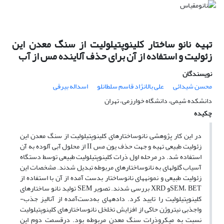
تهیه نانو ساختار کلینوپتیلولیت از سنگ معدن این
زئولیت و استفاده از آن برای حذف آلاینده مس از آب
نویسندگان
محسن شیدائی
علی بالانژاد قاسم سلطانلو
اسداله بیرقی
دانشکده شیمی، دانشگاه خوارزمی، تهران
چکیده
در این کار پژوهشی نانوساختارهای کلینوپتیلولیت از سنگ معدن این
زئولیت طبیعی تهیه و جهت حذف یون مس II از محلول‌ آبی آلوده به آن
استفاده شد. در مرحله اول ذرات کلینوپتیلولیت طبیعی توسط دستگاه
آسیاب گلوله‎ای به نانوساختارهای مربوطه تبدیل شدند. مشخصات این
زئولیت طبیعی و نمونه‏های نانوساختار بدست آمده از آن با استفاده از
SEM، BETو XRD بررسی شدند. تصویر SEM تولید نانو ساختارهای
کلینوپتیلولیت را تایید کرد. داده‎های به‌دست‌آمده از آنالیز جذب-
واجذبی نیتروژن حاکی از افزایش تخلخل نانوساختارهای کلینوپتیلولیت
نسبت به میکروذرات سنگ معدن مربوطه بود. درقسمت دوم این