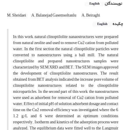
نویسندگان
English
M. Sheidaei
A. Balanejad Gasemsoltanlu
A. Beiraghi
چکیده
English
In this work, natural clinoptilolite nanaostructures were prepared
from natural zeolite and used to remove Cu2 cation from polluted
water. In the first section the natural clinoptilolite particles were
converted to nanostructures using a ball mill. The natural
clinoptilolite and prepared nanostructures samples were
characterized by SEM, XRD, and BET. The SEM images approved
the development of clinoptilolite nanostructures. The result
obtained from BET analysis indicated the increase pore volume of
clinoptilolite nanostructures related to the clinoptilolite
microparticles. In the second part of this work, the nanostructures
were used as adsorbent for removal of Cu2 cation from polluted
water. Effect of initial pH of solution, adsorbent dosage and contact
time on the Cu2 removal efficiency was investigated, where the 6,
1.2 g/L and 6 were determined as optimum conditions,
respectively. Isotherm and kinetics of the adsorption process were
analyzed. The equilibrium data were fitted well to the Langmuir