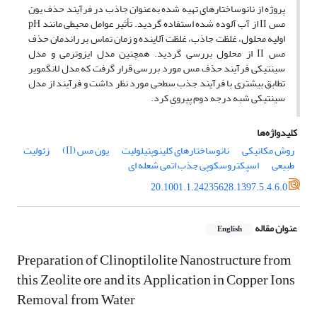
پروژه از نانوساختارهای تهیه شده به‌عنوان جاذب در فرآیند حذف یون
مس II از آب آلوده شده استفاده گردید. تأثیر عوامل محیطی مانند pH
اولیه محلول، غلظت جاذب، غلظت آلاینده و زمان تماس بر راندمان حذف
مس II از محلول بررسی گردید. همچنین مدل ایزوترمی و مدل
سینتیکی فرآیند حذف مس مورد بررسی قرار گرفت که مدل لانگمویر
تطابق بیشتری با فرآیند جذب سطحی مورد نظر داشت و فرآیند از مدل
سینتیکی شبه درجه دوم پیروی کرد.
کلیدواژه‌ها
روش مکانیکی
نانوساختارهای کلینوپتیلولیت
یون مس (II)
زئولیت
طبیعی
اسپکتروسکوپی جذب اتمی شعله ای
20.1001.1.24235628.1397.5.4.6.0
عنوان مقاله
English
Preparation of Clinoptilolite Nanostructure from
this Zeolite ore and its Application in Copper Ions
Removal from Water