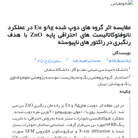
مقایسه اثر گروه های دوپ شده Agو Eu در عملکرد
نانوفتوکاتالیست های احتراقی پایه ZnO با هدف
رنگبری در راکتور های ناپیوسته
نویسندگان
1
2
1
لیلا منتظرقائم
محمدابراهیم علیا
بهمن زارع نژاد
1
دانشکده مهندسی شیمی، نفت و گاز، دانشگاه سمنان
2
استادیار، گروه پژوهشی رنگ و محیط زیست، موسسه پژوهشی علوم و فناوی
رنگ و پوشش، تهران
چکیده
در این مقاله اثر دوپنت هایAg و Eu بر راندمان رنگبری ZnO بررسی
شد. ذرات اکسید روی با ٪ ۱ مولی یوروپیوم و ٪ ۲ وزنی نقره دوپ شدند.
عملکرد فتوکاتالیستی نانوذرات سنتز شده به روش احتراقی، با تخریب
رنگ ۱۹۴RBمورد بررسی قرار گرفت. شناسایی ساختار نانوذرات سنتز
شده با X-ray diffraction و میکروسکوپ الکترونی SEM صورت
گرفت. برای بررسی میزان رنگبری فتوکاتالیست ها از دستگاه UV-