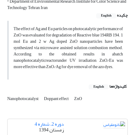
2
Department of Environmental Research, Institute for Color Science and
Technology, Tehran, Iran
چکیده
English
The effect of Ag and Eu particles on photocatalytic performance of
ZnO was evaluated for degradation of Reactive blue 194RB 194. 1
mol Eu and 2 w Ag doped ZnO nanoparticles have been
synthesized via microwave assisted solution combustion method.
According to the obtained results in abatch
nanophotocatalyticreactorunder UV irradiation, ZnO/Eu was
more effective than ZnO/Ag for dye removal of the azo dyes.
کلیدواژه‌ها
English
Nanophotocatalyst
Doppant effect
ZnO
دوره 2، شماره 4
زمستان 1394