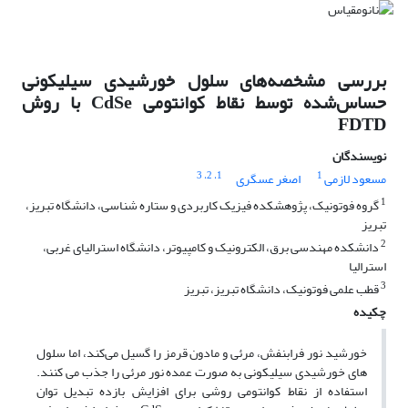
بررسی مشخصه‌های سلول خورشیدی سیلیکونی
حساس‌شده توسط نقاط کوانتومی CdSe با روش
FDTD
نویسندگان
، 3
، 2
1
1
مسعود لازمی
اصغر عسگری
1
گروه فوتونیک، پژوهشکده فیزیک کاربردی و ستاره شناسی، دانشگاه تبریز،
تبریز
2
دانشکده مهندسی برق، الکترونیک و کامپیوتر، دانشگاه استرالیای غربی،
استرالیا
3
قطب علمی فوتونیک، دانشگاه تبریز، تبریز
چکیده
خورشید نور فرابنفش، مرئی و مادون قرمز را گسیل می‌کند، اما سلول
های خورشیدی سیلیکونی به صورت عمده نور مرئی را جذب می کنند.
استفاده از نقاط کوانتومی روشی برای افزایش بازده تبدیل توان