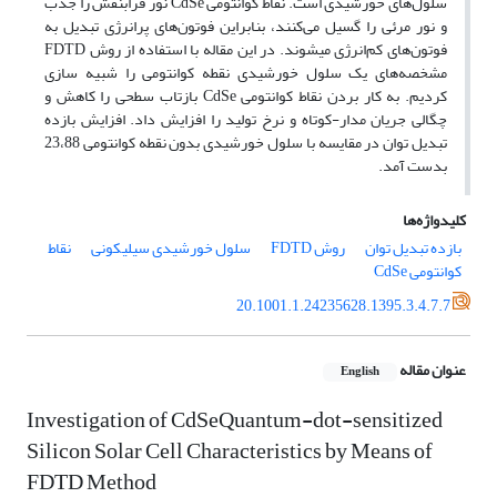
سلول‌های خورشیدی است. نقاط کوانتومی CdSe نور فرابنفش را جذب
و نور مرئی را گسیل می‌کنند، بنابراین فوتون‌های پرانرژی تبدیل به
فوتون‌های کم‌انرژی میشوند. در این مقاله با استفاده از روش FDTD
مشخصه‌های یک سلول خورشیدی نقطه کوانتومی را شبیه ‌سازی
کردیم. به کار بردن نقاط کوانتومی CdSe بازتاب سطحی را کاهش و
چگالی جریان مدار-کوتاه و نرخ تولید را افزایش داد. افزایش بازده
تبدیل توان در مقایسه با سلول خورشیدی بدون نقطه کوانتومی 23،88
بدست آمد.
کلیدواژه‌ها
بازده تبدیل توان
روش FDTD
سلول خورشیدی سیلیکونی
نقاط
کوانتومی CdSe
20.1001.1.24235628.1395.3.4.7.7
عنوان مقاله
English
Investigation of CdSeQuantum-dot-sensitized
Silicon Solar Cell Characteristics by Means of
FDTD Method