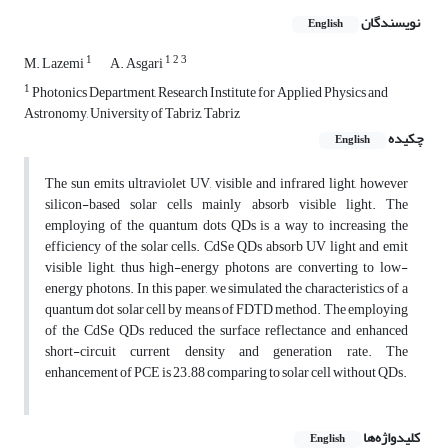
نویسندگان
English
1
1
2
3
M. Lazemi
A. Asgari
1
Photonics Department, Research Institute for Applied Physics and
Astronomy, University of Tabriz, Tabriz
چکیده
English
The sun emits ultraviolet UV, visible and infrared light, however
silicon-based solar cells mainly absorb visible light. The
employing of the quantum dots QDs is a way to increasing the
efficiency of the solar cells. CdSe QDs absorb UV light and emit
visible light, thus high-energy photons are converting to low-
energy photons. In this paper, we simulated the characteristics of a
quantum dot solar cell by means of FDTD method. The employing
of the CdSe QDs reduced the surface reflectance and enhanced
short-circuit current density and generation rate. The
enhancement of PCE is 23.88 comparing to solar cell without QDs.
کلیدواژه‌ها
English