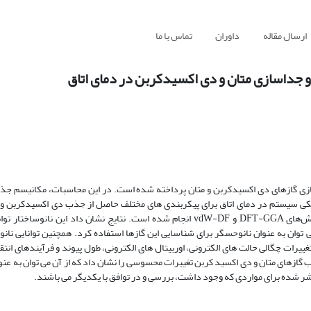
ارسال مقاله
داوران
تماس با ما
 جداسازی متان و دی اکسیدکربن در دمای اتاق
سازی گازهای دی اکسیدکربن و متان پرداخته شده است. در این محاسبات، مکانیسم ج
تریکی سیستم در دمای اتاق برای پیکربندی های مختلف حاصل از جذب دی اکسیدکربن و م
اکسید روی مطالعه شد. همه محاسبات با استفاده از نظریه تابعی چگالی و روش‌های DFT-GGA و vdW-DF انجام شده است. نتایج نشان داد 
توان به عنوان نانوحسگر برای شناسایی این گازها استفاده کرد. همچنین توانایی نانو 
یرات چگالی حالت های الکترونی، اوربیتال های الکترونی، طول پیوند و فرآیندهای انتقال
ب گازهای متان و دی اکسید کربن تغییرات محسوسی را نشان داد که از آن می توان به ع
نتشر شده برای مواردی که وجود داشت، بررسی و در توافق با یکدیگر می باشند.