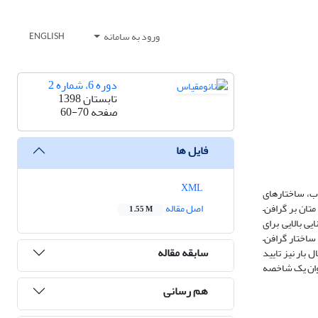
ورود به سامانه
ENGLISH
دوره 6، شماره 2
تابستان 1398
صفحه
60-70
فایل ها
XML
ذب، ساختارهای
تان بر گرافن–
اصل مقاله
1.55 M
این نانوساختار توانایی بالایی برای
ساختار گرافن–
سابقه مقاله
 بار نیز تایید
نوان یک شاخصه
هم رسانی