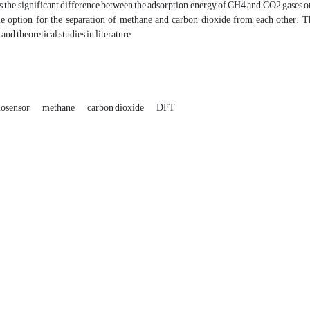
is the significant difference between the adsorption energy of CH4 and CO2 gases 
ble option for the separation of methane and carbon dioxide from each other. Th
and theoretical studies in literature.
osensor
methane
carbon dioxide
DFT