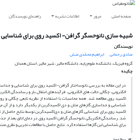
صفحه اصلی
مرور
اطلاعات نشریه
راهنمای نویسندگان
شبیه سازی نانوحسگر گرافن- اکسید روی برای شناسایی و
نویسندگان
صادق رحمانی
ابراهیم محمّدی منش
گروه فیزیک، دانشکده علوم پایه، دانشگاه مالیر، شهر مالیر، استان همدان
چکیده
در این مقاله به بررسی نانوساختار گرافن- اکسید روی برای شناسایی و جدا
الکترونی، چگالی حالت های الکترونی، فرآیندهای انتقال بار و رسانندگی الک
شناسایی و جداسازی گازهای متان و دی اکسیدکربن از یکدیگر دارد و از آن می 
اکسید روی برای شناسایی گازهای متان و دی‌اکسید‌کربن توسط نتایح حاصل از تغی
شد. رسانندگی الکتریکی نانوحسگر گرافن– اکسید روی در دمای اتاق بعد از جذ
برای شناسایی این گازها استفاده کرد. نتایج حاصل با مطالعات تجربی و نظری م
کلیدواژه‌ها