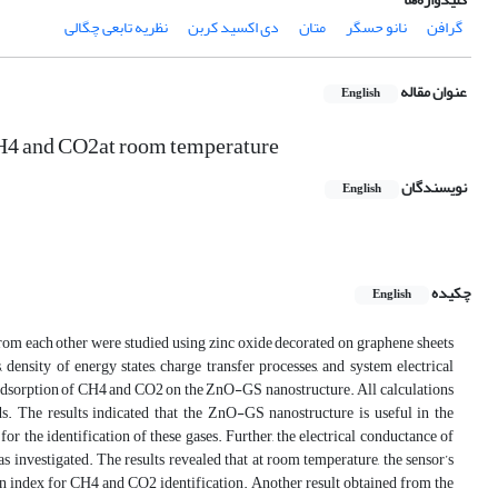
گرافن
نانو حسگر
متان
دی اکسید کربن
نظریه تابعی چگالی
عنوان مقاله
English
CH4 and CO2at room temperature
نویسندگان
English
چکیده
English
from each other were studied using zinc oxide decorated on graphene sheets
density of energy states, charge transfer processes, and system electrical
e adsorption of CH4 and CO2 on the ZnO-GS nanostructure. All calculations
he results indicated that the ZnO-GS nanostructure is useful in the
r the identification of these gases. Further, the electrical conductance of
nvestigated. The results revealed that at room temperature, the sensor’s
 an index for CH4 and CO2 identification. Another result obtained from the