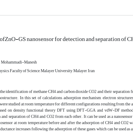
ofZnO-GS nanosensor for detection and separation of 
. Mohammadi-Manesh
sics, Faculty of Science, Malayer University, Malayer, Iran
, the identification of methane CH4 and carbon dioxide CO2 and their separation 
ructure. In this set of calculations, adsorption mechanism, electron structures, 
were studied at room temperature for different configurations resulting from th
ased on density functional theory DFT using DFT-GGA and vdW-DF methods. T
n and separation of CH4 and CO2 from each other. It can be used as a nanosensor fo
ensor at room temperature before and after the adsorption of CH4 and CO2 was i
nductance increases following the adsorption of these gases, which can be used as