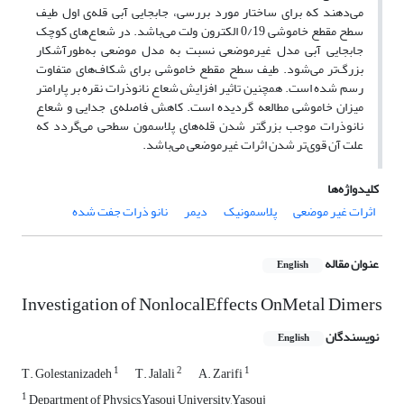
می‌دهند که برای ساختار مورد بررسی، جابجایی آبی قله‌ی اول طیف
سطح مقطع خاموشی 0/19 الکترون ولت می‌باشد. در شعاع‌های کوچک
جابجایی آبی مدل‌ غیرموضعی نسبت به مدل موضعی به‌طورآشکار
بزرگ‌تر می‌شود. طیف سطح مقطع خاموشی برای شکاف‌های متفاوت
رسم شده است. همچنین تاثیر افزایش شعاع نانوذرات نقره بر پارامتر
میزان خاموشی مطالعه گردیده است. کاهش فاصله‌‌ی جدایی و شعاع
نانوذرات موجب بزرگتر شدن قله‌های پلاسمون سطحی می‌گردد که
علت آن قوی‌تر شدن اثرات غیرموضعی می‌باشد.
کلیدواژه‌ها
اثرات غیر موضعی
پلاسمونیک
دیمر
نانو ذرات جفت شده
عنوان مقاله
English
Investigation of NonlocalEffects OnMetal Dimers
نویسندگان
English
1
2
1
T. Golestanizadeh
T. Jalali
A. Zarifi
1
Department of Physics,Yasouj University,Yasouj