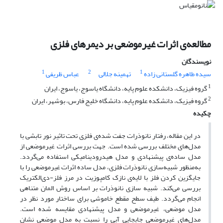
مطالعه‌ی اثرات غیرموضعی بر دیمرهای فلزی
نویسندگان
1
2
1
سیده طاهره گلستانی زاده
تهمینه جلالی
عباس ظریفی
1
گروه فیزیک، دانشکده علوم پایه، دانشگاه یاسوج، یاسوج، ایران
2
گروه فیزیک، دانشکده علوم پایه، دانشگاه خلیج فارس، بوشهر، ایران
چکیده
در این مقاله، رفتار نانوذرات جفت شده‌ی فلزی تحت تاثیر نور تابشی با
مدل‌های مختلف بررسی شده است. جهت بررسی اثرات غیرموضعی از
مدل ساده‌ی پیشنهادی و مدل هیدرودینامیکی استفاده ‌می‌گردد.
به‌منظور‌ شبیه‌سازی نانوذرات فلزی، مدل ساده اثرات غیر‌موضعی را با
جایگزین کردن فلز با لایه‌‌ی نازک کامپوزیت در مرز فلز-دی‌الکتریک
بررسی می‌کند. شبیه سازی‌ نانوذرات بر اساس روش المان متناهی
انجام می‌گردد. طیف سطح مقطع خاموشی برای ساختار مورد نظر در
مدل موضعی، غیرموضعی و مدل پیشنهادی مقایسه شده است.
مدل‌های غیرموضعی جابجایی آبی را نسبت به مدل موضعی نشان