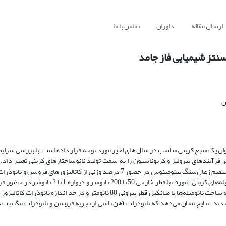
ارسال مقاله
داوران
تماس با ما
نتز شیمیایی فاز جامد
ن
ان یک منبع کربنی مناسب در سال های اخیر مورد توجه قرار داده است. با بررسی شرایط
 فرآیندهای پیرولیز و کربوناسیون را به سمت تولید نانوساختارهای کربنی تغییر داد. د
نانولوله‌های کربنی آمورف حفره‌دار و نانومیله‌ها از کربونیزه کردن هم‌زمان و مستقیم زغال‌سنگ بیتومینوس در حضور 7 درصد وزنی از کا
شد. دما و مدت زمان کربوناسیون به ترتیب ºC800 و 60 دقیقه می‌باشد. نانولوله‌های کربنی آمورف با قطر
کاتالیزور تولید شد، در حالی که نانوذرات مگنتیت با قطر 70-50 نانومتر منجر به ساخت نانومیله‌ها با میانگین قطر بیرونی 80 نانومتر و د