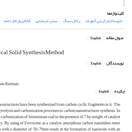
کلیدواژه‌ها
نانوساختارکربنی آمورف
زغال سنگ
سنتز شیمیایی
کاتالیزور فاز جامد
عنوان مقاله
English
cal Solid SynthesisMethod
نویسندگان
English
man, Kerman.
چکیده
English
anostructures have been synthesized from carbon cyclic fragments in it. The
f pyrolysis and carbonization processes to carbon nanostructures synthesis. In
carbonization of bituminous coal in the presence of 7 by weight of catalyst
ly. By using of Ferrocene as a catalyst, amorphous carbon nanotubes inner
s with a diameter of 50-70nm result in the formation of nanorods with an