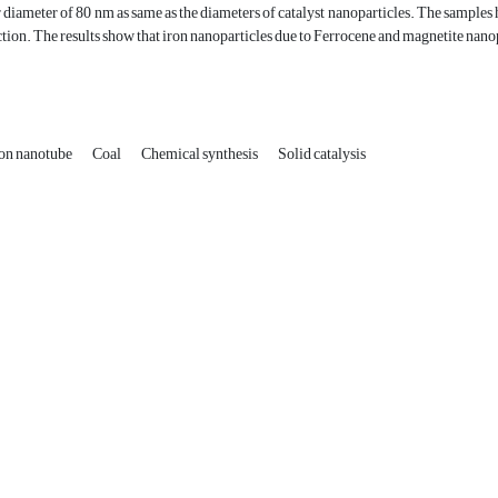
 diameter of 80 nm as same as the diameters of catalyst nanoparticles. The sampl
tion. The results show that iron nanoparticles due to Ferrocene and magnetite nanop
on nanotube
Coal
Chemical synthesis
Solid catalysis