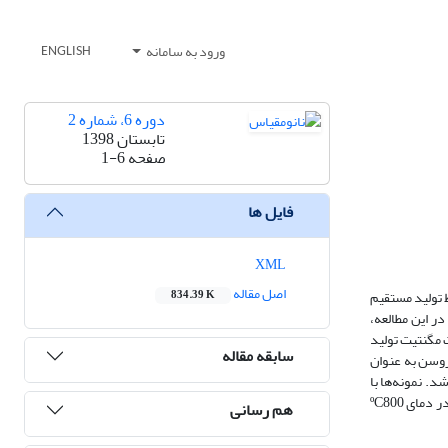
ورود به سامانه
ENGLISH
دوره 6، شماره 2
تابستان 1398
صفحه
1-6
فایل ها
XML
اصل مقاله
 تولید مستقیم
834.39 K
ر این مطالعه،
تالیزور‌های فروسن و نانوذرات مگنتیت تولید
سابقه مقاله
 خارجی 50 تا 200 نانومتر و دیواره 1 تا 2 نانومتر در حضور فروسن به عنوان
ر حد اندازه نانوذرات کاتالیزور شد. نمونه‌ها با
استفاده از میکروسکوپ الکترونی روبشی و عبوری و پراش اشعه ایکس آنالیز شدند. نتایج نشان می‌دهد که نانوذرات آهن ناشی از تجزیه فروسن و نانوذرات مگنتیت در دمای ºC800
هم رسانی