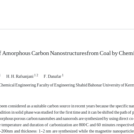
of Amorphous Carbon Nanostructuresfrom Coal by Chemi
1
1
2
1
H. H. Rafsanjani
F. Danafar
hemical Engineering, Faculty of Engineering, Shahid Bahonar University of Ker
been considered as a suitable carbon source in recent years because the specific n
dition in solid phase was studied for the first time and it can be shifted the path o
morphous porous carbon nanotubes and nanorods are synthesized by using direct co-
e temperature and duration of carbonization are 800°C and 60 minutes, respective
-200nm and thickness: 1-2 nm are synthesized, while the magnetite nanoparticle