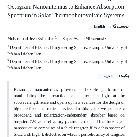
Octagram Nanoantennas to Enhance Absorption
Spectrum in Solar Thermophotovoltaic Systems
نویسندگان
English
1
2
Mohammad Reza Eskandari
Sayed Ayoub Mirtavousi
1
Department of Electrical Engineering, Shahreza Campus, University of
Isfahan, Isfahan, Iran
2
Department of Electrical Engineering, Shahreza Campus, University of
Isfahan, Isfahan, Iran
چکیده
English
Plasmonic nanoantennas provides a flexible platform for
manipulating the interactions of matter and light at the
subwavelength scale, and opens up new avenues for the design of
high-performance optical devices. In this paper, we propose a
broadband and polarization-independent absorber based on
tungsten (W) as a refractory plasmonic metal. This three-layer
nanostructure comprises of a thick tungsten film, a thin spacer of
SiO2 with high-k dielectric on which a periodic array of tungsten