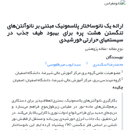
ارائه یک نانوساختار پلاسمونیک مبتنی بر نانوآنتن‌های
تنگستن هشت پره برای بهبود طیف جذب در
سیستمهای حرارتی خورشیدی
نوع مقاله : مقاله پژوهشی
نویسندگان
2
1
محمدرضا اسکندری
سید ایوب میرطاووسی
1
عضو هیئت علمی گروه برق مرکز آموزش عالی شهرضا، دانشگاه اصفهان
2
گروه مهندسی برق، مرکز آموزش عالی شهرضا، دانشگاه اصفهان، اصفهان
چکیده
بکارگیری نانوآنتن‌های پلاسمونیک، بستری انعطاف‌پذیر برای دستکاری
برهم‌کنش‌های ماده-نور در مقیاس زیرطول‌موج فراهم می‌سازد و
دریچه‌ای جدید برای طراحی انواع ادوات نوری با کارایی بالا باز می‌کند. در
این تحقیق، یک جاذب انرژی خورشیدی پهن باند و مستقل از قطبش نور
تابشی بر اساس فلز تنگستن (W) پیشنهاد کرده ایم. این نانوساختار