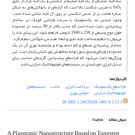
سه لایه، متشکل از یک لایه ضخیم از تنگستن و یک لایه نازک از عایق
SiO
با ضریب شکست بالا است که آرایه‌ای از نانوآنتن‌های به شکل
2
ستاره هشت پر از جنس تنگستن بر روی آن لایه نشانی شده است.
وجود چندین مد پلاسمونیک با سرعت واپاشی کوچک در ساختار
پیشنهادی، باعث شده است که جذب بالاتر از 90 درصد در محدوده
طول موج وسیعی از 250 تا 1940 نانومتر فراهم شود. این پهنای باند را
می‌توان با تنظیم ضخامت لایه عایق و ابعاد هندسی نانوآنتن تنظیم کرد.
ساختار پیشنهادی مسطح و کم حجم بوده و مشخصه نوری آن در یک
محدوده زاویه‌ای وسیع بدون توجه به قطبش نور تابشی پایدار است. این
ویژگی‌ها باعث می‌شود که فراسطح پیشنهادی، گزینه‌ای مناسب برای
تبدیل انرژی خورشیدی در سیستم‌های فوتوولتائیک حرارتی باشد.
کلیدواژه‌ها
فراسطح پلاسمونیک
برداشت انرژی
جاذب
سیستم‌های
فوتوولتائیک حرارتی
خواص نوری
20.1001.1.24235628.1401.9.2.13.1
عنوان مقاله
English
A Plasmonic Nanostructure Based on Tungsten