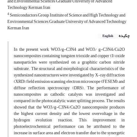
and Environmental Sciences, Graduate University of Advanced
Technology, Kerman, Iran
4
Semiconductors Group, Institute of Science and High Technology and
Environmental Sciences, Graduate University of Advanced Technology,
Kerman, Iran
چکیده
English
In the present work, WO3/g-C3N4 and WO3/ g-C3N4/Cu2O
nanocomposites containing tungsten trioxide and copper (I) oxide
nanoparticles were synthesized on a graphitic carbon nitride
substrate. The structural and morphological characteristics of the
synthesized nanostructures were investigated by X-ray diffraction
(XRD), field emission scanning electron microscope (FESEM), and
diffuse reflection spectroscopy (DRS). The performance of
nanocomposites as cathodic catalysts was investigated and
compared in the photocatalytic water splitting process. The results
showed that the WO3/g-C3N4/Cu2O nanocomposite produces
the highest current density and the lowest overvoltage in the
hydrogen evolution reaction. This improvement in
photoelectrochemical performance can be attributed to the
increase in surface area and electron transfer due to the synergetic