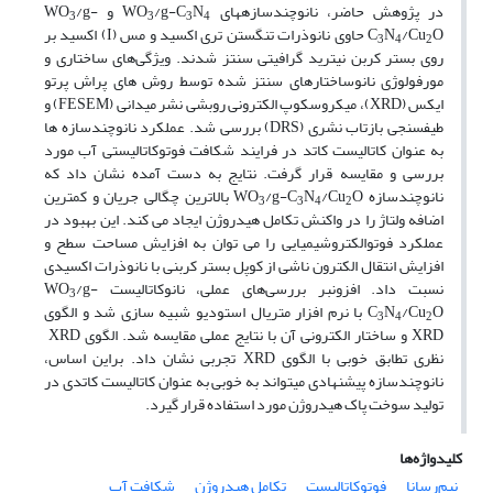
در پژوهش حاضر، نانوچندسازه­های WO
N
/g-C
و WO
/g-
3
3
3
4
/Cu
N
C
O حاوی نانوذرات تنگستن تری اکسید و مس (I) اکسید بر
3
4
2
روی بستر کربن نیترید گرافیتی سنتز شدند. ویژگی‌های ساختاری و
مورفولوژی نانوساختارهای سنتز شده توسط روش های پراش پرتو
ایکس (XRD)، میکروسکوپ الکترونی روبشی نشر میدانی (FESEM) و
طیف­سنجی بازتاب نشری (DRS) بررسی شد. عملکرد نانوچندسازه ­ها
به عنوان کاتالیست کاتد در فرایند شکافت فوتوکاتالیستی آب مورد
بررسی و مقایسه قرار گرفت. نتایج به دست آمده نشان داد که
نانوچندسازه WO
/Cu
N
/g-C
O بالاترین چگالی جریان و کمترین
3
3
4
2
اضافه ولتاژ را در واکنش تکامل هیدروژن ایجاد می کند. این بهبود در
عملکرد فوتوالکتروشیمیایی را می توان به افزایش مساحت سطح و
افزایش انتقال الکترون ناشی از کوپل بستر کربنی با نانوذرات اکسیدی
نسبت داد. افزون­بر بررسی‌های عملی، نانوکاتالیست‌ WO
/g-
3
/Cu
N
C
O با نرم افزار متریال استودیو شبیه سازی شد و الگوی
3
4
2
XRD و ساختار الکترونی آن با نتایج عملی مقایسه شد. الگوی XRD
نظری تطابق خوبی با الگوی XRD تجربی نشان داد. براین اساس،
نانوچندسازه پیشنهادی می­تواند به خوبی به عنوان کاتالیست کاتدی در
تولید سوخت پاک هیدروژن مورد استفاده قرار گیرد.
کلیدواژه‌ها
نیم‌رسانا
فوتوکاتالیست
تکامل هیدروژن
شکافت آب