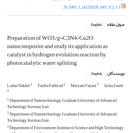
20.1001.1.24235628.1401.9.2.3.1
عنوان مقاله
English
Preparation of WO3/g-C3N4/Cu2O
nanocomposite and study its application as
catalyst in hydrogen evolution reaction by
photocatalytic water splitting
نویسندگان
English
1
2
3
Ladan Nakhei
Fariba Fathirad
Maryam Fayazi
Azita Zandi
4
1
Department of Nanotechnology, Graduate University of Advanced
Technology, Kerman, Iran
2
Department of Nanotechnology, Graduate University of Advanced
Technology, Kerman, Iran
3
Department of Environment, Institute of Science and High Technology