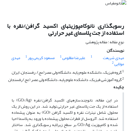
رسوب‏گذاری نانوکامپوزیت‏های اکسید گرافن/نقره با
استفاده از جت پلاسمای غیر حرارتی
نوع مقاله : مقاله پژوهشی
نویسندگان
1
1
1
مهدی شریعت
علیرضا مظلومی
مسعود کریمی پور
مهدی
2
مولایی
1
گروه فیزیک، دانشکده علوم پایه، دانشگاه ولی عصر(عج)، رفسنجان، ایران
2
گروه آموزشی فیزیک، دانشکده علوم پایه، دانشگاه ولی عصر (عج) رفسنجان
چکیده
در این مقاله، نانوچندسازه‏های اکسید گرافن/نقره (GO/Ag) با
استفاده از یک جت پلاسمای غیر حرارتی تولید شد. در این روش از یک
محلول شامل نیترات نقره و اکسید گرافن (GO) به عنوان پیش‏ماده
استفاده شد. آئروسل از قطرات محلول پیش‏ماده با ورود به پلاسما احیا
شده و کامپوزیت GO/Ag بر سطح زیرلایه رسوب‏گذاری شد. ساختار
بلوری و ریخت­شناسی نانوچندسازه‏های چاپ شده با کمک آنالیز پراش