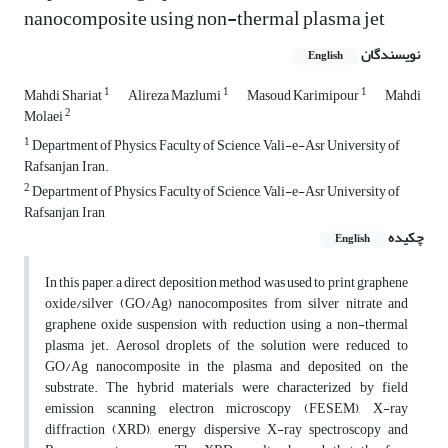
nanocomposite using non-thermal plasma jet
نویسندگان
English
1
1
1
Mahdi Shariat
Alireza Mazlumi
Masoud Karimipour
Mahdi
2
Molaei
1
Department of Physics, Faculty of Science, Vali-e-Asr University of
Rafsanjan, Iran.
2
Department of Physics, Faculty of Science, Vali-e-Asr University of
Rafsanjan, Iran
چکیده
English
In this paper, a direct deposition method was used to print graphene
oxide/silver (GO/Ag) nanocomposites from silver nitrate and
graphene oxide suspension with reduction using a non-thermal
plasma jet. Aerosol droplets of the solution were reduced to
GO/Ag nanocomposite in the plasma and deposited on the
substrate. The hybrid materials were characterized by field
emission scanning electron microscopy (FESEM), X-ray
diffraction (XRD), energy dispersive X-ray spectroscopy and