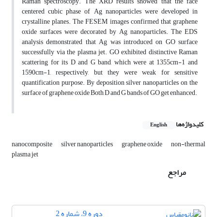
Raman spectroscopy. The XRD results showed that the face
centered cubic phase of Ag nanoparticles were developed in
crystalline planes. The FESEM images confirmed that graphene
oxide surfaces were decorated by Ag nanoparticles. The EDS
analysis demonstrated that Ag was introduced on GO surface
successfully via the plasma jet. GO exhibited distinctive Raman
scattering for its D and G band, which were at 1355cm-1 and
1590cm-1, respectively, but they were weak for sensitive
quantification purpose. By deposition silver nanoparticles on the
surface of graphene oxide Both D and G bands of GO get enhanced.
کلیدواژه‌ها
English
nanocomposite
silver nanoparticles
graphene oxide
non-thermal
plasma jet
مراجع
دوره 9، شماره 2