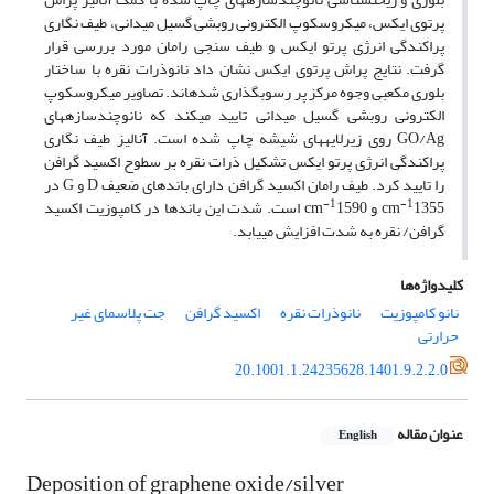
پرتوی ایکس، میکروسکوپ الکترونی روبشی گسیل میدانی، طیف نگاری
پراکندگی انرژی پرتو ایکس و طیف سنجی رامان مورد بررسی قرار
گرفت. نتایج پراش پرتوی ایکس نشان داد نانوذرات نقره با ساختار
بلوری مکعبی وجوه مرکز پر رسوب‏گذاری شده‏اند. تصاویر میکروسکوپ
الکترونی روبشی گسیل میدانی تایید می‏کند که نانوچندسازه‏های
GO/Ag روی زیرلایه‏های شیشه‏ چاپ شده است. آنالیز طیف نگاری
پراکندگی انرژی پرتو ایکس تشکیل ذرات نقره بر سطوح اکسید گرافن
را تایید کرد. طیف رامان اکسید گرافن دارای باندهای ضعیف D و G در
-1
-1
1355 و cm
cm
1590 است. شدت این باندها در کامپوزیت اکسید
گرافن/ نقره به شدت افزایش می‏یابد.
کلیدواژه‌ها
نانو کامپوزیت
نانوذرات نقره
اکسید گرافن
جت پلاسمای غیر
حرارتی
20.1001.1.24235628.1401.9.2.2.0
عنوان مقاله
English
Deposition of graphene oxide/silver