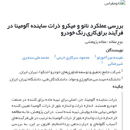
بررسی عملکرد نانو و میکرو ذرات ساینده آلومینا در
فرآیند براق‌کاری رنگ خودرو
نوع مقاله : مقاله پژوهشی
نویسندگان
2
1
نفیسه میرآخورلو
محمود سرکاری خرمی
محمدعلی سنجری
1
شهرضائی
1
شرکت جامع تحقیق و توسعه فناوری‌های خودرو (جتکو)، تهران، ایران.
2
دانشکده مهندسی متالورژی و مواد، دانشکدگان فنی، دانشگاه تهران، ایران.
چکیده
ذرات ساینده آلومینا، جزء اصلی برای تهیه ماده براق کننده در صنعت
خودرو هستند. اندازه ذرات و اندازه بلور از ذرات آلومینا تعیین کننده
خواص نهایی ماده پولیش تهیه شده است. در این پژوهش، ما به مطالعه
اثر اندازه ذرات و اندازه بلور از ذرات آلومینا به ترتیب در طی فرآیندهای
آسیاب گلوله‌ای و حرارت‌دهی پرداخته‌ایم. افزون بر این، به بررسی
تغییرات زمان فرایند براق کاری و براقیت با اندازه ذرات و اندازه بلور