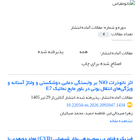
دوره و شماره:
مقالات آماده انتشار
تعداد مقالات:
4
همه
پذیرفته شده
مقالات آماده انتشار:
اصلاح شده برای چاپ
اثر نانوذرات NiO بر وابستگی دمایی دوشکستی و ولتاژ آستانه و
ویژگی‌های انتقال یونی در بلور مایع نماتیک E7
مقالات آماده انتشار، پذیرفته شده، انتشار آنلاین از
29 تیر 1405
10.22034/ns.2026.2092047.1434
زهرا صیدالی لیر، فاطمه حمید، محمد صبائیان
مشاهده مقاله
فیزیک و فناوری رسوب‌دهی بخار شیمیایی (CVD) مواد دوبعدی با