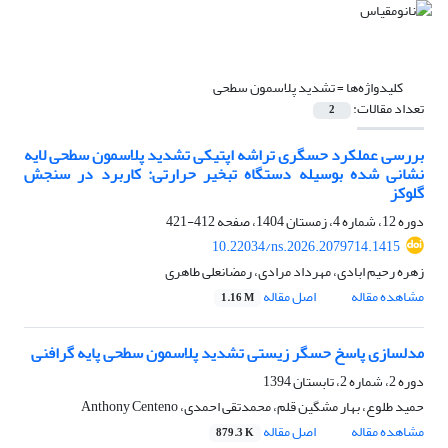
کلیدواژه‌ها =
تشدید پلاسمون سطحی
تعداد مقالات:
2
بررسی عملکرد حسگری تراشه اپتیکی تشدید پلاسمون سطحی لایه
‎نشانی شده بوسیله دستگاه تبخیر حرارتی: کاربرد در سنجش
گلوکز
دوره 12، شماره 4، زمستان 1404، صفحه
412-421
10.22034/ns.2026.2079714.1415
زهره رحیم ابادی، مهرداد مرادی، رمضانعلی طاهری
مشاهده مقاله
اصل مقاله
1.16 M
مدلسازی پاسخ حسگر زیستی تشدید پلاسمون سطحی پایه گرافنی
دوره 2، شماره 2، تابستان 1394
حمید طلوع، بهار مشگین قلم، محمدتقی احمدی، Anthony Centeno
مشاهده مقاله
اصل مقاله
879.3 K