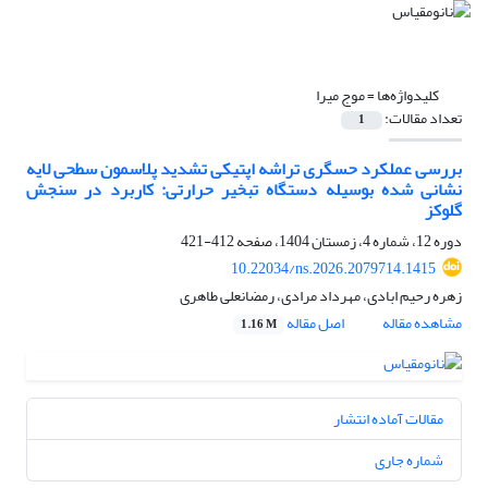
کلیدواژه‌ها =
موج میرا
تعداد مقالات:
1
بررسی عملکرد حسگری تراشه اپتیکی تشدید پلاسمون سطحی لایه
‎نشانی شده بوسیله دستگاه تبخیر حرارتی: کاربرد در سنجش
گلوکز
دوره 12، شماره 4، زمستان 1404، صفحه
412-421
10.22034/ns.2026.2079714.1415
زهره رحیم ابادی، مهرداد مرادی، رمضانعلی طاهری
مشاهده مقاله
اصل مقاله
1.16 M
مقالات آماده انتشار
شماره جاری