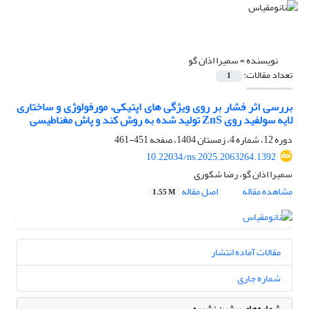
نویسنده =
سمیرا اذان گو
تعداد مقالات:
1
بررسی اثر فشار بر روی ویژگی های اپتیکی، مورفولوژی و ساختاری
لایه سولفید روی ZnS تولید شده به روش کند و پاش مغناطیسی
دوره 12، شماره 4، زمستان 1404، صفحه
451-461
10.22034/ns.2025.2063264.1392
سمیرا اذان گو، رضا شکوری
مشاهده مقاله
اصل مقاله
1.55 M
مقالات آماده انتشار
شماره جاری
شماره‌های پیشین نشریه